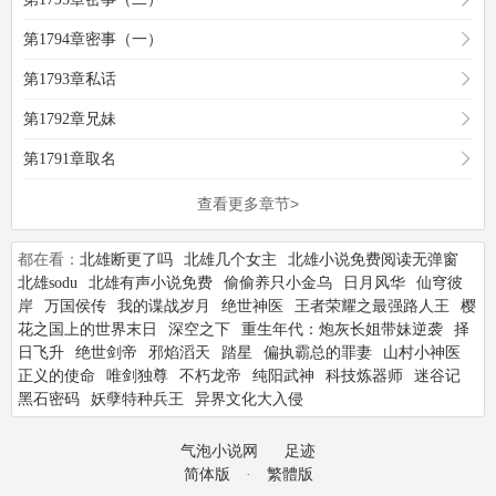
第1794章密事（一）
第1793章私话
第1792章兄妹
第1791章取名
查看更多章节>
都在看：
北雄断更了吗
北雄几个女主
北雄小说免费阅读无弹窗
北雄sodu
北雄有声小说免费
偷偷养只小金乌
日月风华
仙穹彼
岸
万国侯传
我的谍战岁月
绝世神医
王者荣耀之最强路人王
樱
花之国上的世界末日
深空之下
重生年代：炮灰长姐带妹逆袭
择
日飞升
绝世剑帝
邪焰滔天
踏星
偏执霸总的罪妻
山村小神医
正义的使命
唯剑独尊
不朽龙帝
纯阳武神
科技炼器师
迷谷记
黑石密码
妖孽特种兵王
异界文化大入侵
气泡小说网
足迹
简体版
·
繁體版