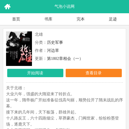
气泡小说网
首页
书库
完本
足迹
北雄
分类：
历史军事
作者：
河边草
更新：
第1802章相会（一）
开始阅读
查看目录
关于北雄：
大业六年，强盛的大隋迎来了转折点。
这一年，隋帝杨广开始准备征伐高句丽，顺势拉开了隋末战乱的序
幕。
接下来的几年间，天下板荡，群雄并起。
十八路反王，六十四路烟尘，草莽豪杰，门阀世家，纷纷粉墨登
场，逐鹿天下。