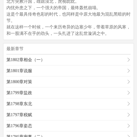
北方突厥汗国，雄踞漠北，虎视眈眈。
内忧外患之下，一个强大的帝国，最终轰然崩塌。
这是个最具传奇色彩的时代，也同样是中原大地最为混乱黑暗的时
节。
就在这样一个时候，一个来历奇异的边塞少年，带着草原的风寒，
和一股满不在乎的劲头，一头扎进了这乱世漩涡之中。
最新章节
第1802章相会（一）
第1801章说服
第1800章对策
第1799章盐政
第1798章东北
第1797章税赋
第1796章姿态
第1795章密事（二）