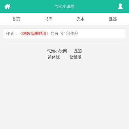
气泡小说网
首页
书库
完本
足迹
作者：《
缁胯尪鍖呭瓙
》共有 "
0
" 部作品
气泡小说网
足迹
简体版
·
繁體版